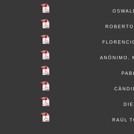
OSWALDO
ROBERTO M
FLORENCIO 
ANÓNIMO. MU
PABL
CÂNDID
DIE
RAÚL TO