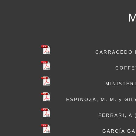
CARRACEDO MAN
COFFEY,
MINISTER
ESPINOZA, M. M. y GILYA
FERRARI, A (
GARCÍA GARC