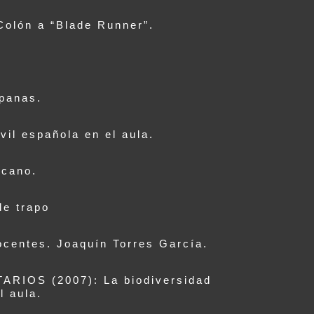
Colón a “Blade Runner”.
panas.
il española en el aula.
icano.
de trapo
ntes. Joaquín Torres García.
IOS (2007): La biodiversidad
l aula.